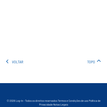
VOLTAR
TOPO
© 2026 Log-In - Todos os direitos reservados
Termos e Condições de uso
Política de
Privacidade
Notas Legais