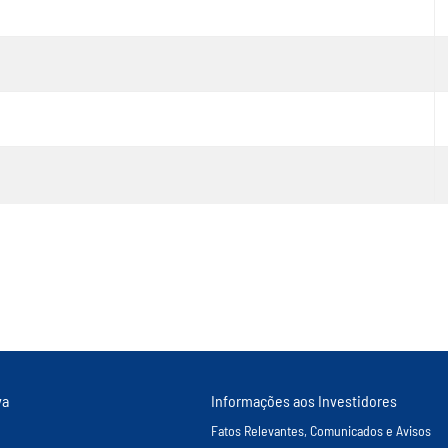
va
Informações aos Investidores
Fatos Relevantes, Comunicados e Avisos