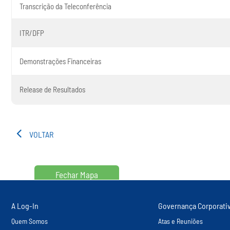
Transcrição da Teleconferência
ITR/DFP
Demonstrações Financeiras
Release de Resultados
VOLTAR
Fechar Mapa
A Log-In
Governança Corporati
Quem Somos
Atas e Reuniões