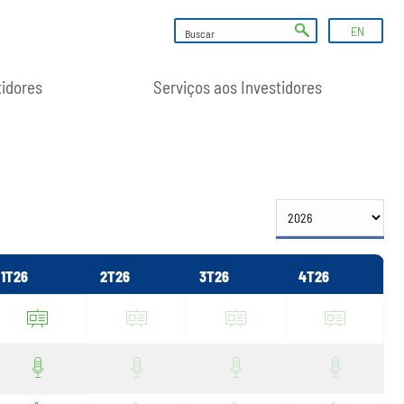
EN
tidores
Serviços aos Investidores
1T26
2T26
3T26
4T26