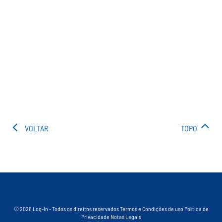
VOLTAR
TOPO
© 2026 Log-In - Todos os direitos reservados
Termos e Condições de uso
Política de
Privacidade
Notas Legais