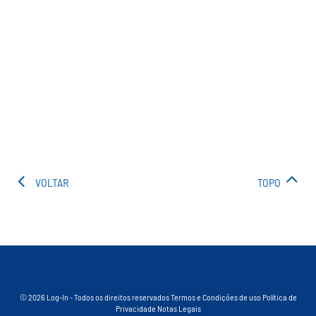
VOLTAR
TOPO
© 2026 Log-In - Todos os direitos reservados
Termos e Condições de uso
Política de
Privacidade
Notas Legais