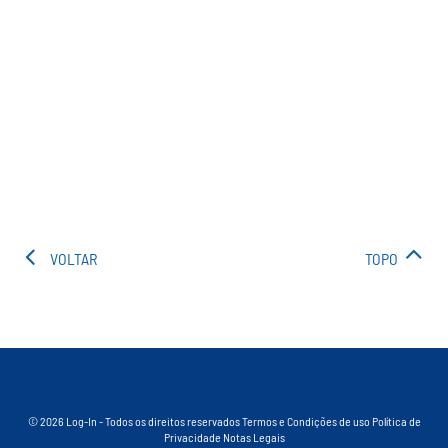
VOLTAR
TOPO
© 2026 Log-In - Todos os direitos reservados
Termos e Condições de uso
Política de
Privacidade
Notas Legais