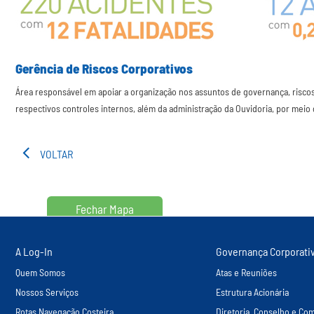
Gerência de Riscos Corporativos
Área responsável em apoiar a organização nos assuntos de governança, risco
respectivos controles internos, além da administração da Ouvidoria, por meio
VOLTAR
Fechar Mapa
A Log-In
Governança Corporati
Quem Somos
Atas e Reuniões
Nossos Serviços
Estrutura Acionária
Rotas Navegação Costeira
Diretoria, Conselho e Com