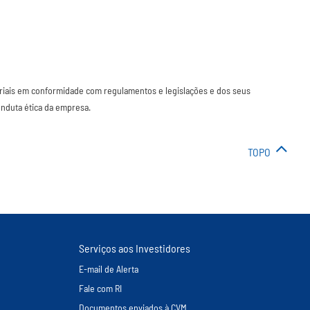
ariais em conformidade com regulamentos e legislações e dos seus
onduta ética da empresa.
TOPO
Serviços aos Investidores
E-mail de Alerta
Fale com RI
Documentos enviados à CVM