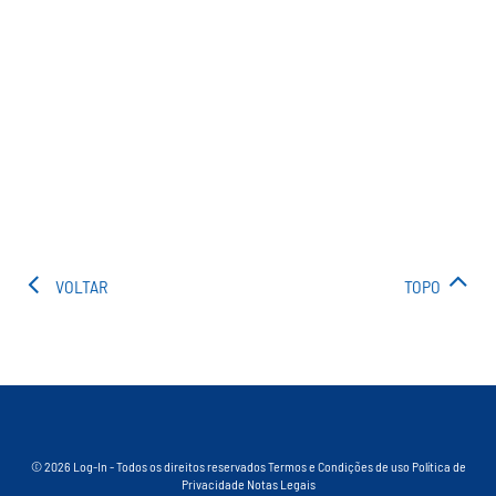
VOLTAR
TOPO
© 2026 Log-In - Todos os direitos reservados
Termos e Condições de uso
Política de
Privacidade
Notas Legais