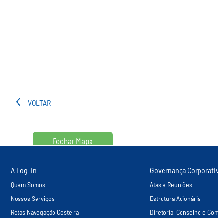
VOLTAR
Fechar Mapa
A Log-In
Governança Corporati
Quem Somos
Atas e Reuniões
Nossos Serviços
Estrutura Acionária
Rotas Navegação Costeira
Diretoria, Conselho e Com