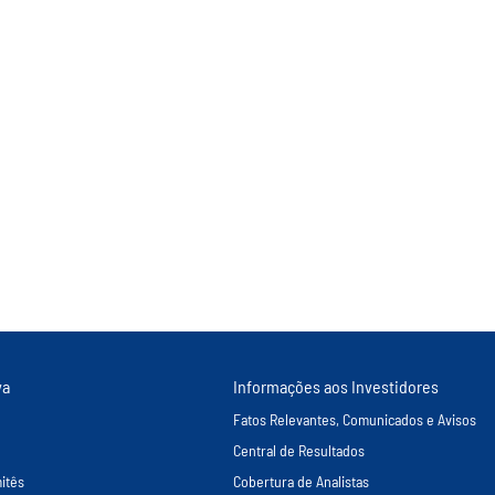
va
Informações aos Investidores
Fatos Relevantes, Comunicados e Avisos
Central de Resultados
itês
Cobertura de Analistas