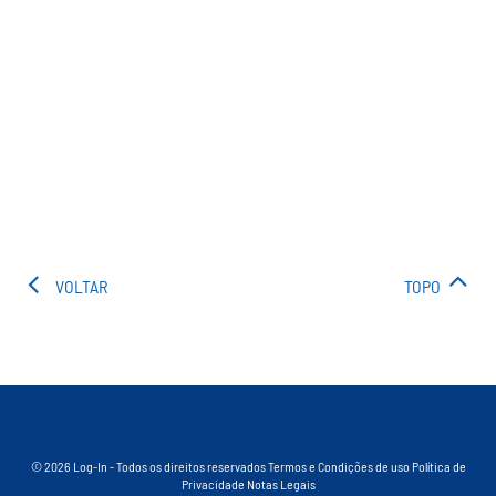
VOLTAR
TOPO
© 2026 Log-In - Todos os direitos reservados
Termos e Condições de uso
Política de
Privacidade
Notas Legais