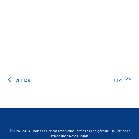
VOLTAR
TOPO
© 2026 Log-In - Todos os direitos reservados
Termos e Condições de uso
Política de
Privacidade
Notas Legais