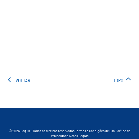
VOLTAR
TOPO
© 2026 Log-In - Todos os direitos reservados
Termos e Condições de uso
Política de
Privacidade
Notas Legais