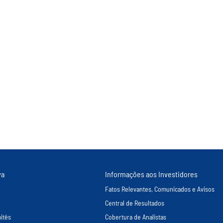
va
Informações aos Investidores
Fatos Relevantes, Comunicados e Avisos
Central de Resultados
itês
Cobertura de Analistas