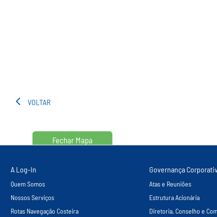
VOLTAR
Fechar Mapa
A Log-In
Governança Corporati
Quem Somos
Atas e Reuniões
Nossos Serviços
Estrutura Acionária
Rotas Navegação Costeira
Diretoria, Conselho e Com