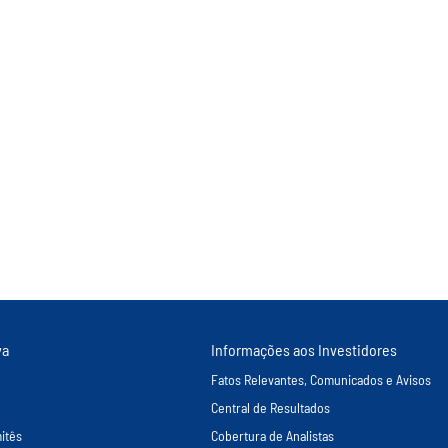
va
Informações aos Investidores
Fatos Relevantes, Comunicados e Avisos
Central de Resultados
itês
Cobertura de Analistas