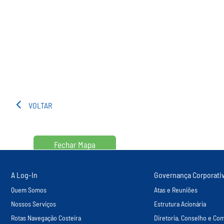
VOLTAR
Fechar Mapa
A Log-In
Governança Corporati
Quem Somos
Atas e Reuniões
Nossos Serviços
Estrutura Acionária
Rotas Navegação Costeira
Diretoria, Conselho e Com