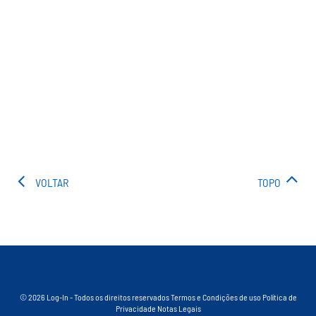
VOLTAR
TOPO
© 2026 Log-In - Todos os direitos reservados
Termos e Condições de uso
Política de
Privacidade
Notas Legais