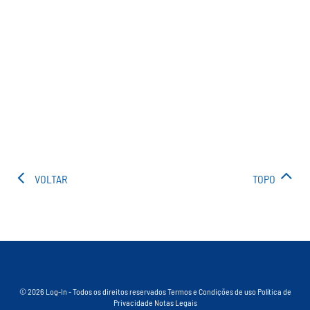
VOLTAR
TOPO
© 2026 Log-In - Todos os direitos reservados
Termos e Condições de uso
Política de
Privacidade
Notas Legais