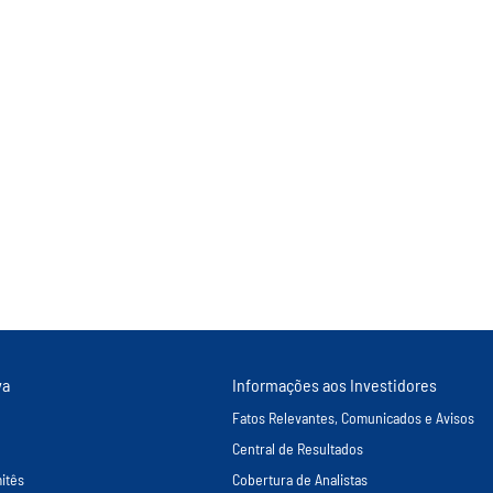
va
Informações aos Investidores
Fatos Relevantes, Comunicados e Avisos
Central de Resultados
itês
Cobertura de Analistas