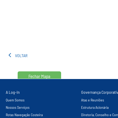
VOLTAR
Fechar Mapa
A Log-In
Governança Corporati
Quem Somos
Atas e Reuniões
Nossos Serviços
Estrutura Acionária
Rotas Navegação Costeira
Diretoria, Conselho e Com