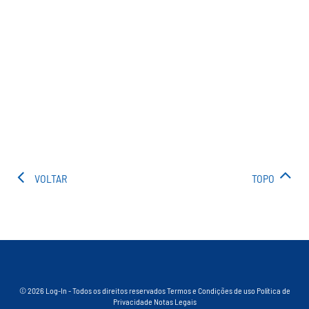
VOLTAR
TOPO
© 2026 Log-In - Todos os direitos reservados
Termos e Condições de uso
Política de
Privacidade
Notas Legais