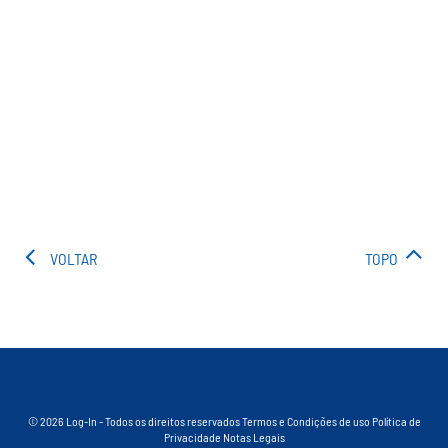
VOLTAR
TOPO
© 2026 Log-In - Todos os direitos reservados
Termos e Condições de uso
Política de
Privacidade
Notas Legais