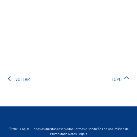
VOLTAR
TOPO
© 2026 Log-In - Todos os direitos reservados
Termos e Condições de uso
Política de
Privacidade
Notas Legais