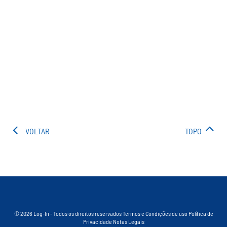
VOLTAR
TOPO
© 2026 Log-In - Todos os direitos reservados
Termos e Condições de uso
Política de
Privacidade
Notas Legais