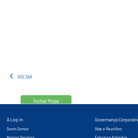
VOLTAR
Fechar Mapa
A Log-In
Governança Corporati
Quem Somos
Atas e Reuniões
Nossos Serviços
Estrutura Acionária