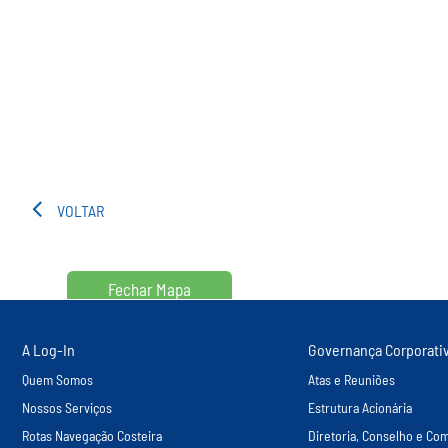
VOLTAR
Fechar Mapa
A Log-In
Governança Corporati
Quem Somos
Atas e Reuniões
Nossos Serviços
Estrutura Acionária
Rotas Navegação Costeira
Diretoria, Conselho e Com