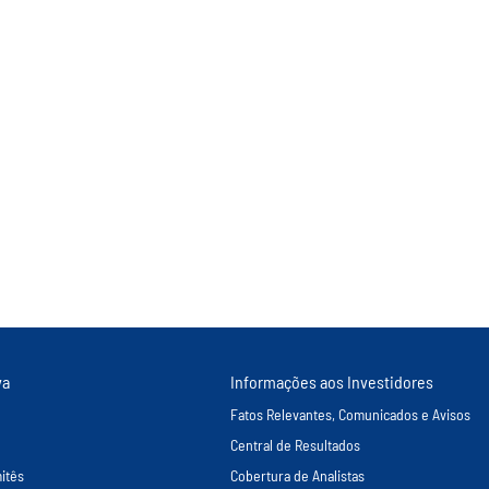
va
Informações aos Investidores
Fatos Relevantes, Comunicados e Avisos
Central de Resultados
itês
Cobertura de Analistas