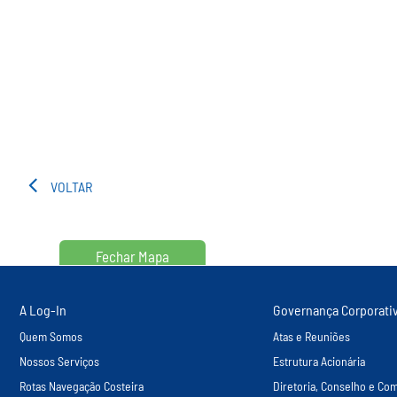
VOLTAR
Fechar Mapa
A Log-In
Governança Corporati
Quem Somos
Atas e Reuniões
Nossos Serviços
Estrutura Acionária
Rotas Navegação Costeira
Diretoria, Conselho e Com