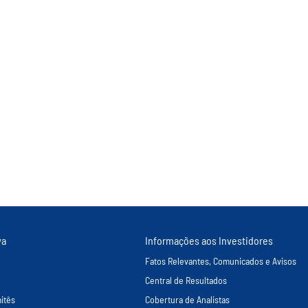
va
Informações aos Investidores
Fatos Relevantes, Comunicados e Avisos
Central de Resultados
itês
Cobertura de Analistas