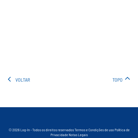
VOLTAR
TOPO
© 2026 Log-In - Todos os direitos reservados
Termos e Condições de uso
Política de
Privacidade
Notas Legais