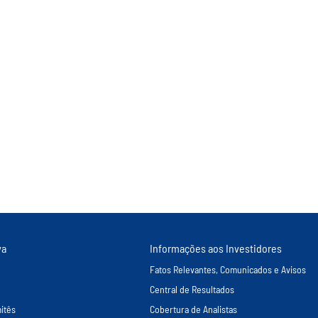
va
Informações aos Investidores
Fatos Relevantes, Comunicados e Avisos
Central de Resultados
itês
Cobertura de Analistas