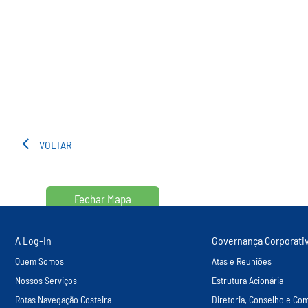
VOLTAR
Fechar Mapa
A Log-In
Governança Corporati
Quem Somos
Atas e Reuniões
Nossos Serviços
Estrutura Acionária
Rotas Navegação Costeira
Diretoria, Conselho e Com