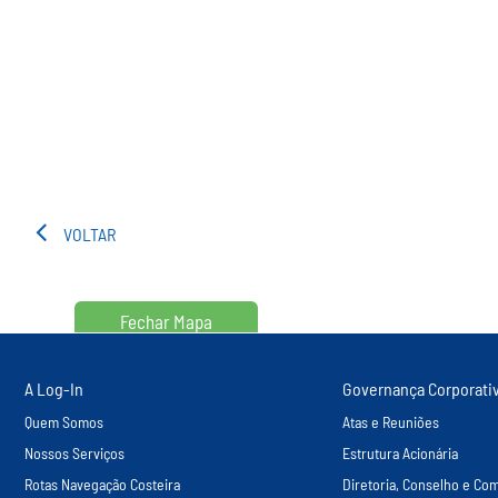
VOLTAR
Fechar Mapa
A Log-In
Governança Corporati
Quem Somos
Atas e Reuniões
Nossos Serviços
Estrutura Acionária
Rotas Navegação Costeira
Diretoria, Conselho e Com