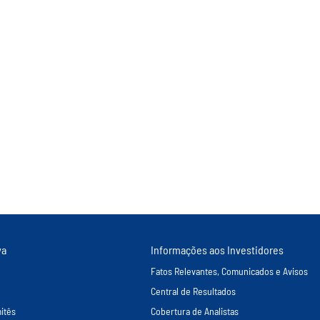
va
Informações aos Investidores
Fatos Relevantes, Comunicados e Avisos
Central de Resultados
itês
Cobertura de Analistas