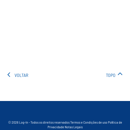
VOLTAR
TOPO
© 2026 Log-In - Todos os direitos reservados
Termos e Condições de uso
Política de
Privacidade
Notas Legais