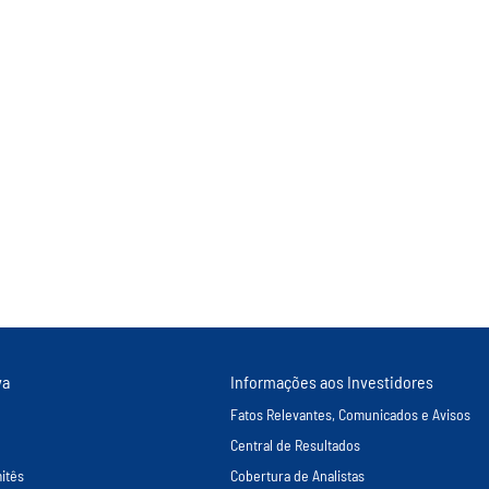
va
Informações aos Investidores
Fatos Relevantes, Comunicados e Avisos
Central de Resultados
itês
Cobertura de Analistas