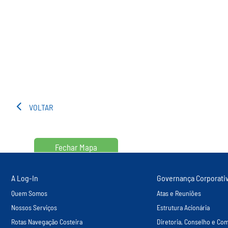
VOLTAR
Fechar Mapa
A Log-In
Governança Corporati
Quem Somos
Atas e Reuniões
Nossos Serviços
Estrutura Acionária
Rotas Navegação Costeira
Diretoria, Conselho e Com